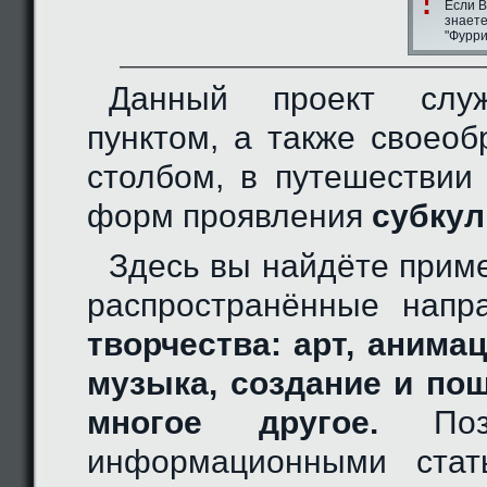
Если В
знаете
"Фурри
Данный проект слу
пунктом, а также своео
столбом, в путешествии
форм проявления
субкул
Здесь вы найдёте прим
распространённые нап
творчества: арт, анимац
музыка, создание и по
многое другое.
Позн
информационными стат