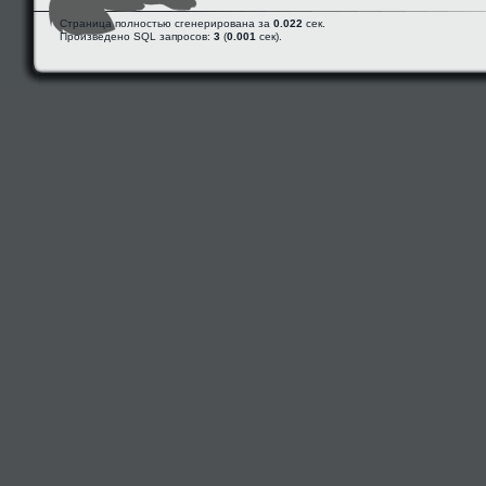
Страница полностью сгенерирована за
0.022
сек.
Произведено SQL запросов:
3
(
0.001
сек).