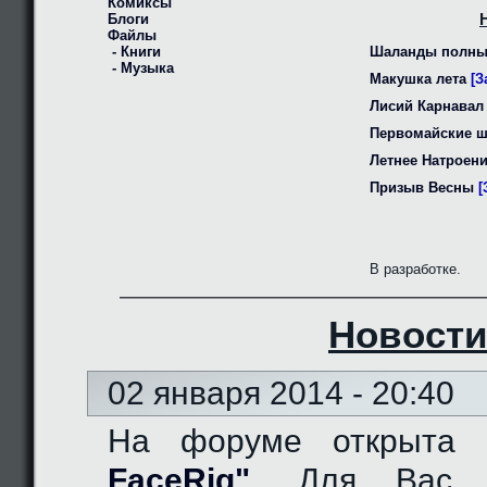
Комиксы
Блоги
Файлы
- Книги
Шаланды полны
- Музыка
Макушка лета
[З
Лисий Карнавал
Первомайские 
Летнее Натроен
Призыв Весны
[
В разработке.
Новости
02 января 2014 - 20:40
На форуме открыта
FaceRig"
. Для Вас д