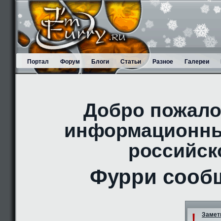
Портал
Форум
Блоги
Статьи
Разное
Галереи
Добро пожало
информационны
российск
Фурри сооб
!
Заметк