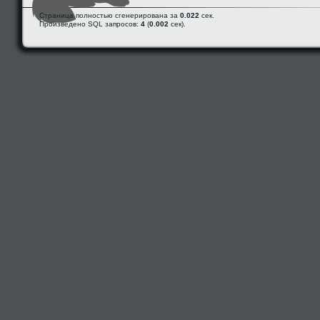
Страница полностью сгенерирована за
0.022
сек.
Произведено SQL запросов:
4
(
0.002
сек).