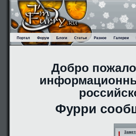
Портал
Форум
Блоги
Статьи
Разное
Галереи
Добро пожало
информационны
российск
Фурри сооб
!
Заметк