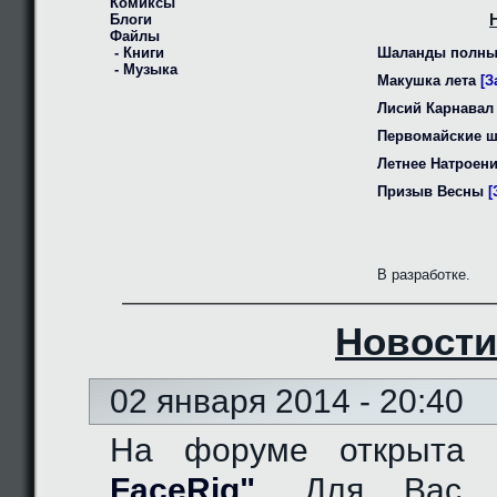
Комиксы
Блоги
Файлы
- Книги
Шаланды полны
- Музыка
Макушка лета
[З
Лисий Карнавал
Первомайские 
Летнее Натроен
Призыв Весны
[
В разработке.
Новости
02 января 2014 - 20:40
На форуме открыта
FaceRig"
. Для Вас д