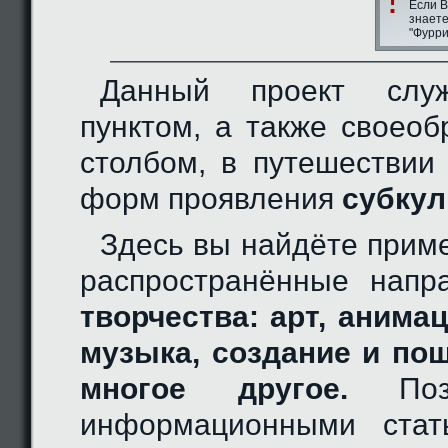
Если В
знаете
"Фурри
Данный проект слу
пунктом, а также своео
столбом, в путешествии
форм проявления
субкул
Здесь вы найдёте прим
распространённые нап
творчества: арт, анимац
музыка, создание и по
многое другое.
Позн
информационными стат