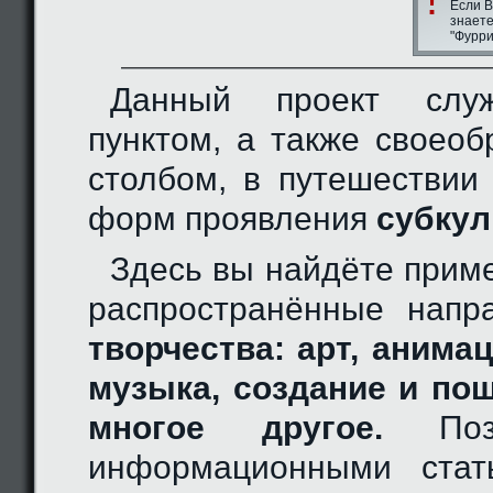
Если В
знаете
"Фурри
Данный проект слу
пунктом, а также своео
столбом, в путешествии
форм проявления
субкул
Здесь вы найдёте прим
распространённые нап
творчества: арт, анимац
музыка, создание и по
многое другое.
Позн
информационными стат