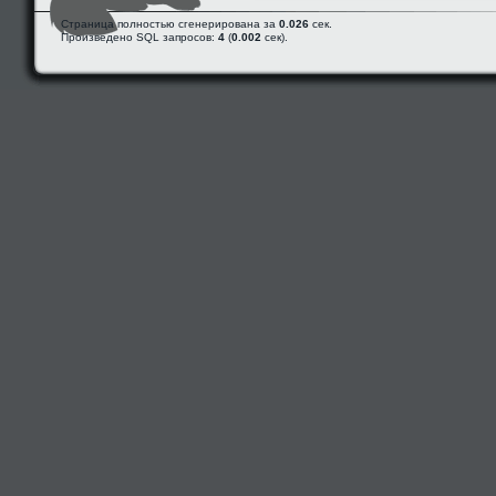
Страница полностью сгенерирована за
0.026
сек.
Произведено SQL запросов:
4
(
0.002
сек).