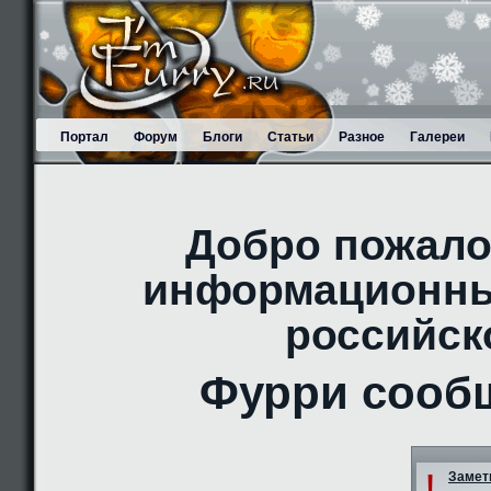
Портал
Форум
Блоги
Статьи
Разное
Галереи
Добро пожало
информационны
российск
Фурри сооб
!
Заметк