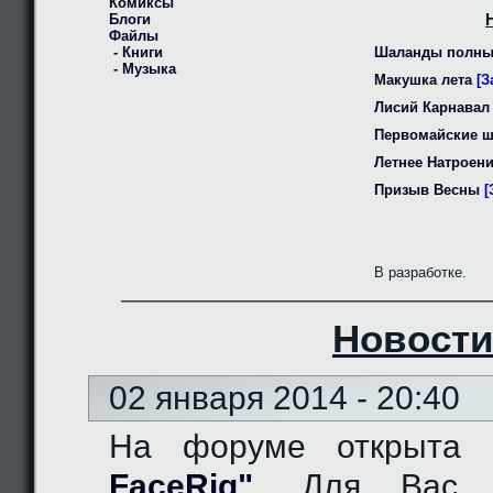
Комиксы
Блоги
Файлы
- Книги
Шаланды полны
- Музыка
Макушка лета
[З
Лисий Карнавал
Первомайские 
Летнее Натроен
Призыв Весны
[
В разработке.
Новости
02 января 2014 - 20:40
На форуме открыта
FaceRig"
. Для Вас д