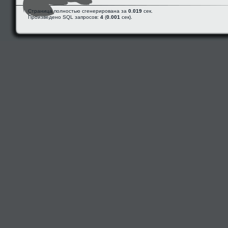
Страница полностью сгенерирована за
0.019
сек.
Произведено SQL запросов:
4
(
0.001
сек).