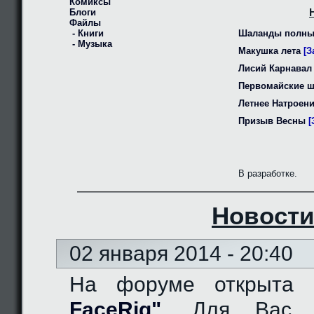
Комиксы
Блоги
Файлы
- Книги
Шаланды полны
- Музыка
Макушка лета
[З
Лисий Карнавал
Первомайские 
Летнее Натроен
Призыв Весны
[
В разработке.
Новости
02 января 2014 - 20:40
На форуме открыта
FaceRig"
. Для Вас д