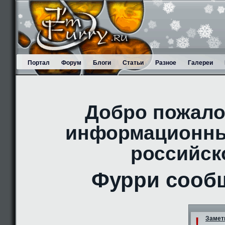
Портал
Форум
Блоги
Статьи
Разное
Галереи
Добро пожало
информационны
российск
Фурри сооб
!
Заметк