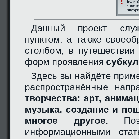
Если В
знаете
"Фурри
Данный проект слу
пунктом, а также своео
столбом, в путешествии
форм проявления
субкул
Здесь вы найдёте прим
распространённые нап
творчества: арт, анимац
музыка, создание и по
многое другое.
Позн
информационными стат