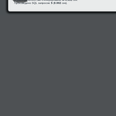
Произведено SQL запросов:
5
(
0.002
сек).