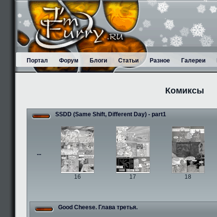
Портал
Форум
Блоги
Статьи
Разное
Галереи
Комиксы
SSDD (Same Shift, Different Day) - part1
...
16
17
18
Good Cheese. Глава третья.