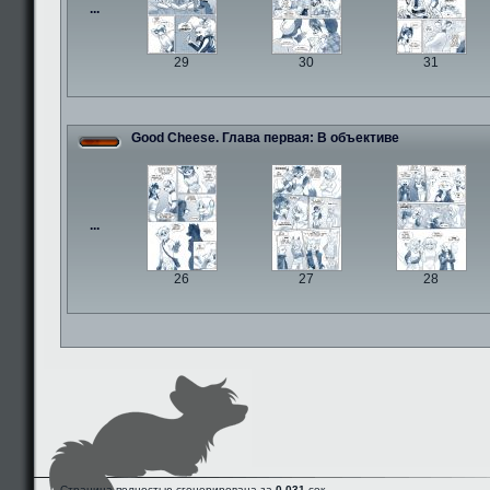
...
29
30
31
Good Cheese. Глава первая: В объективе
...
26
27
28
Страница полностью сгенерирована за
0.031
сек.