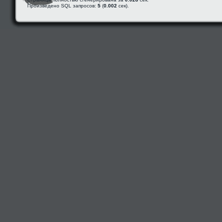
Произведено SQL запросов:
5
(
0.002
сек).