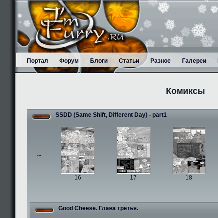
Портал
Форум
Блоги
Статьи
Разное
Галереи
Комиксы
SSDD (Same Shift, Different Day) - part1
...
16
17
18
Good Cheese. Глава третья.