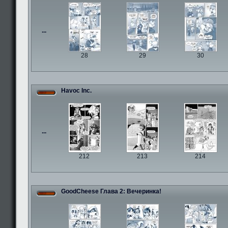
...
28
29
30
Havoc Inc.
...
212
213
214
GoodCheese Глава 2: Вечеринка!