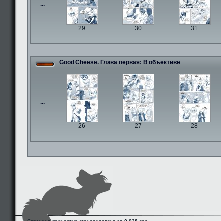
...
29
30
31
Good Cheese. Глава первая: В объективе
...
26
27
28
Страница полностью сгенерирована за
0.028
сек.