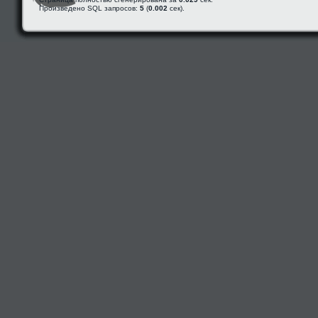
Произведено SQL запросов:
5
(
0.002
сек).