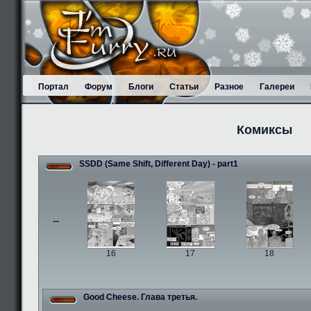
Портал
Форум
Блоги
Статьи
Разное
Галереи
Комиксы
SSDD (Same Shift, Different Day) - part1
...
16
17
18
Good Cheese. Глава третья.