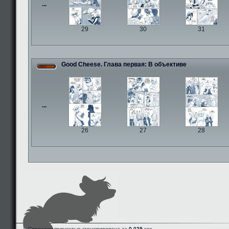
...
29
30
31
Good Cheese. Глава первая: В объективе
...
26
27
28
Страница полностью сгенерирована за
0.029
сек.