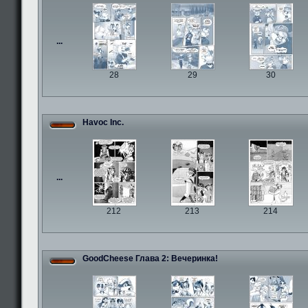
...
28
29
30
Havoc Inc.
...
212
213
214
GoodCheese Глава 2: Вечеринка!