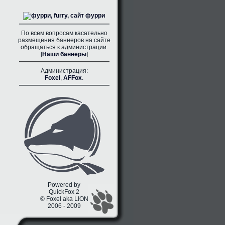
По всем вопросам касательно
размещения баннеров на сайте
обращаться к администрации.
[
Наши баннеры
]
Администрация:
Foxel
,
AFFox
.
Powered by
QuickFox 2
© Foxel aka LION
2006 - 2009