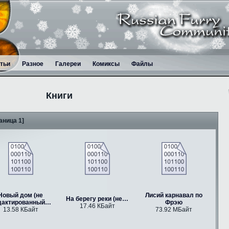
тьи
Разное
Галереи
Комиксы
Файлы
Книги
аница 1]
Новый дом (не
Лисий карнавал по
На берегу реки (не…
дактированный…
Фрэю
17.46 КБайт
13.58 КБайт
73.92 МБайт