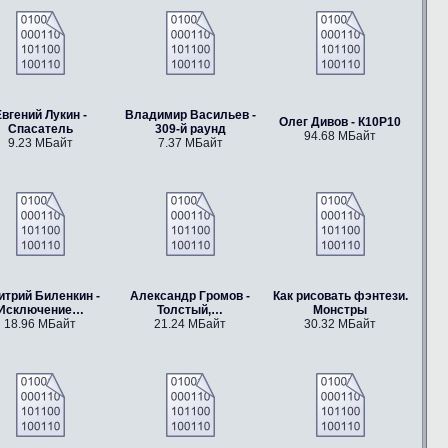
вгений Лукин -
Владимир Васильев -
Олег Дивов - К10Р10
Спасатель
309-й раунд
94.68 МБайт
9.23 МБайт
7.37 МБайт
итрий Биленкин -
Александр Громов -
Как рисовать фэнтези.
Исключение…
Толстый,…
Монстры
18.96 МБайт
21.24 МБайт
30.32 МБайт