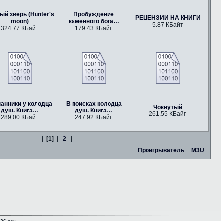
ый зверь (Hunter's
Пробуждение
РЕЦЕНЗИИ НА КНИГИ
moon)
каменного бога…
5.87 КБайт
324.77 КБайт
179.43 КБайт
нанники у колодца
В поисках колодца
Чокнутый
душ. Книга…
душ. Книга…
261.55 КБайт
289.00 КБайт
247.92 КБайт
|
[1]
|
2
|
Проигрыватель
M3U
036
сек.