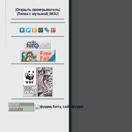
[
Открыть проигрыватель
]
[
Папка с музыкой
] [
M3U
]