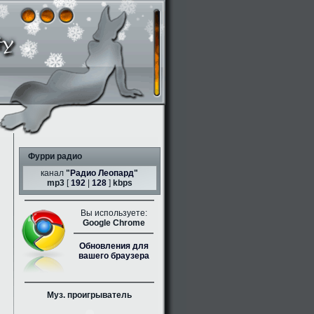
Фурри радио
канал
"
Радио Леопард
"
mp3
[
192
|
128
]
kbps
Вы используете:
Google Chrome
Обновления для
вашего браузера
Муз. проигрыватель