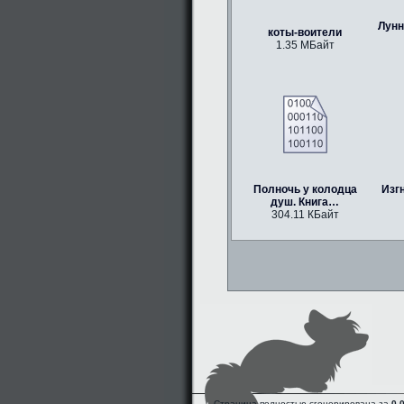
Лунн
коты-воители
1.35 МБайт
Полночь у колодца
Изг
душ. Книга…
304.11 КБайт
Страница полностью сгенерирована за
0.