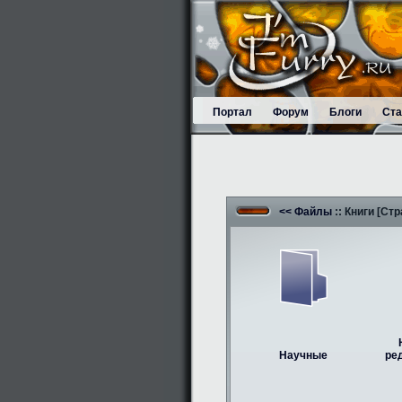
Портал
Форум
Блоги
Ста
<< Файлы
:: Книги [Стр
Научные
ре