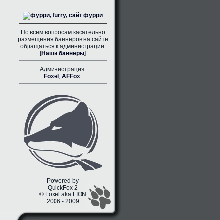
По всем вопросам касательно
размещения баннеров на сайте
обращаться к администрации.
[
Наши баннеры
]
Администрация:
Foxel
,
AFFox
.
Powered by
QuickFox 2
© Foxel aka LION
2006 - 2009