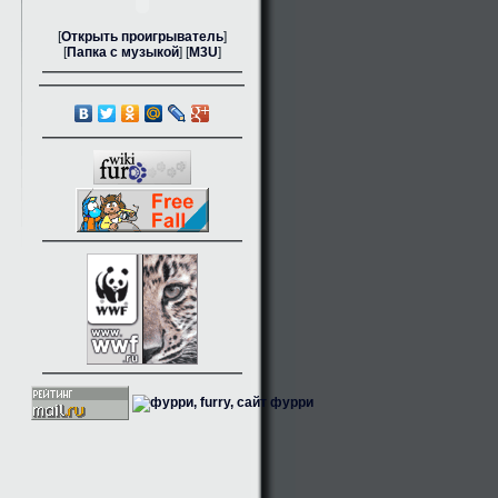
[
Открыть проигрыватель
]
[
Папка с музыкой
] [
M3U
]