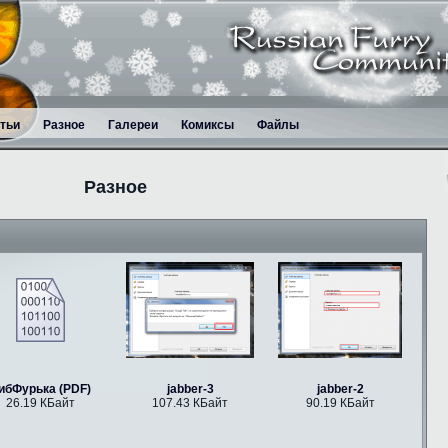
тьи
Разное
Галереи
Комиксы
Файлы
Разное
ибФурька (PDF)
jabber-3
jabber-2
26.19 КБайт
107.43 КБайт
90.19 КБайт