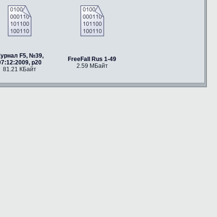
урнал F5, №39,
FreeFall Rus 1-49
07:12:2009, p20
2.59 МБайт
81.21 КБайт