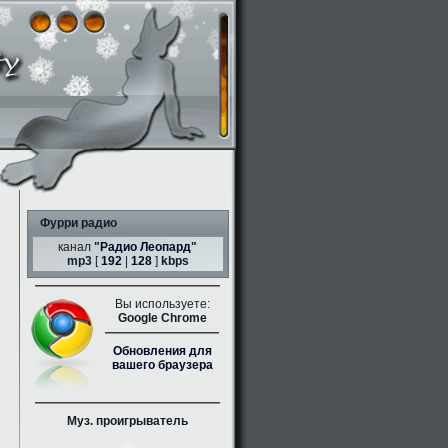
Фурри радио
канал
"
Радио Леопард
"
mp3
[
192
|
128
]
kbps
Вы используете:
Google Chrome
Обновления для
вашего браузера
Муз. проигрыватель