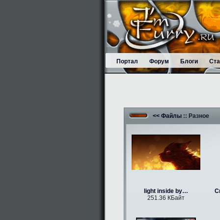
Портал
Форум
Блоги
Ста
<< Файлы
:: Разное
light inside by…
С
251.36 КБайт