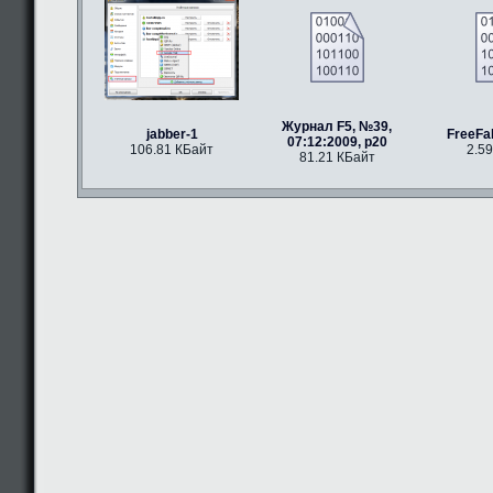
Журнал F5, №39,
jabber-1
FreeFal
07:12:2009, p20
106.81 КБайт
2.5
81.21 КБайт