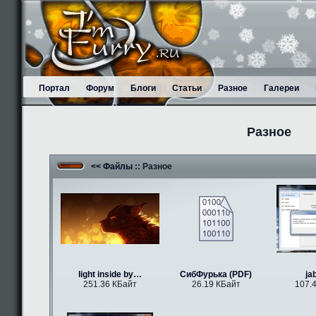
Портал
Форум
Блоги
Статьи
Разное
Галереи
Разное
<< Файлы
:: Разное
light inside by…
СибФурька (PDF)
ja
251.36 КБайт
26.19 КБайт
107.