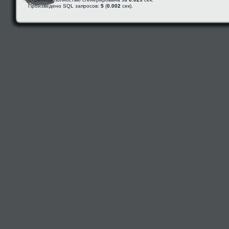
Произведено SQL запросов:
5
(
0.002
сек).