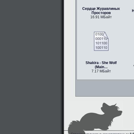
Сердце Журавлиных
H
Просторов
16.91 МБайт
Shakira - She Wolf
(Main…
7.17 МБайт
Страница полностью сгенерирована за
0.