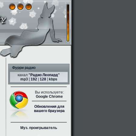
Фурри радио
канал
"
Радио Леопард
"
mp3
[
192
|
128
]
kbps
Вы используете:
Google Chrome
Обновления для
вашего браузера
Муз. проигрыватель