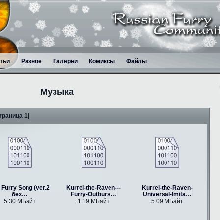
тьи
Разное
Галереи
Комиксы
Файлы
Музыка
траница 1]
 Furry Song (ver.2
Kurrel-the-Raven---
Kurrel-the-Raven-
без…
Furry-Outburs…
Universal-Imita…
5.30 МБайт
1.19 МБайт
5.09 МБайт