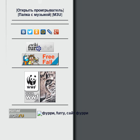
[
Открыть проигрыватель
]
[
Папка с музыкой
] [
M3U
]