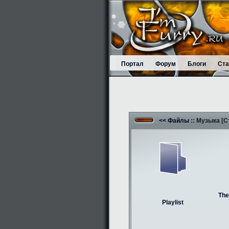
Портал
Форум
Блоги
Ста
<< Файлы
:: Музыка [С
The
Playlist