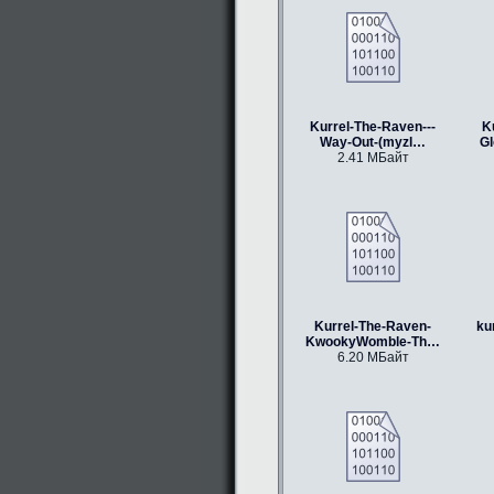
Kurrel-The-Raven---
K
Way-Out-(myzl…
G
2.41 МБайт
Kurrel-The-Raven-
ku
KwookyWomble-Th…
6.20 МБайт