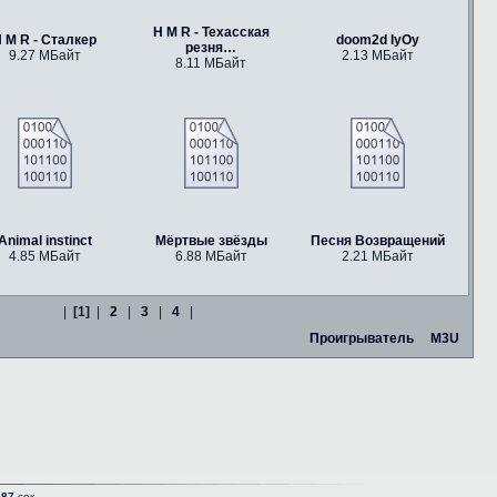
H M R - Техасская
 M R - Сталкер
doom2d IyOy
резня…
9.27 МБайт
2.13 МБайт
8.11 МБайт
Animal instinct
Мёртвые звёзды
Песня Возвращений
4.85 МБайт
6.88 МБайт
2.21 МБайт
|
[1]
|
2
|
3
|
4
|
Проигрыватель
M3U
087
сек.