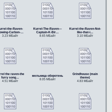
urrel-the-Raven-
Kurrel-The-Raven---
Kurrel-the-Raven-Not-
lowing-Carbon-…
Captain-K-Bir…
like-that-i…
3.23 МБайт
8.65 МБайт
3.10 МБайт
rrel the raven-the
Grindhouse (main
мельница оборотень
furry song…
theme)
8.05 МБайт
4.51 МБайт
4.83 МБайт