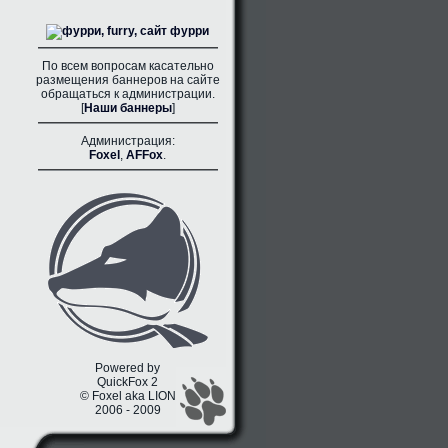
По всем вопросам касательно
размещения баннеров на сайте
обращаться к администрации.
[
Наши баннеры
]
Администрация:
Foxel
,
AFFox
.
Powered by
QuickFox 2
© Foxel aka LION
2006 - 2009