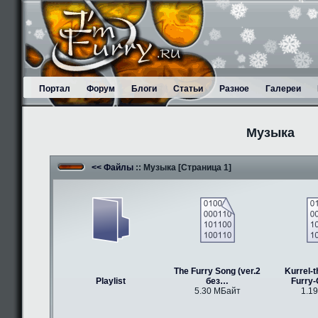
Портал
Форум
Блоги
Статьи
Разное
Галереи
Музыка
<< Файлы
:: Музыка [Страница 1]
The Furry Song (ver.2
Kurrel-t
Playlist
без…
Furry
5.30 МБайт
1.1