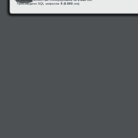
Произведено SQL запросов:
5
(
0.003
сек).