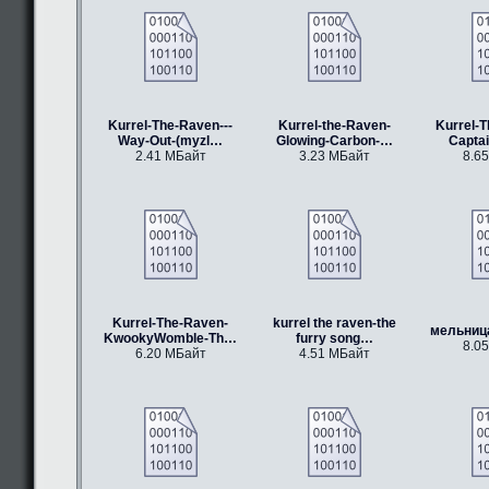
Kurrel-The-Raven---
Kurrel-the-Raven-
Kurrel-T
Way-Out-(myzl…
Glowing-Carbon-…
Capta
2.41 МБайт
3.23 МБайт
8.6
Kurrel-The-Raven-
kurrel the raven-the
мельниц
KwookyWomble-Th…
furry song…
8.0
6.20 МБайт
4.51 МБайт