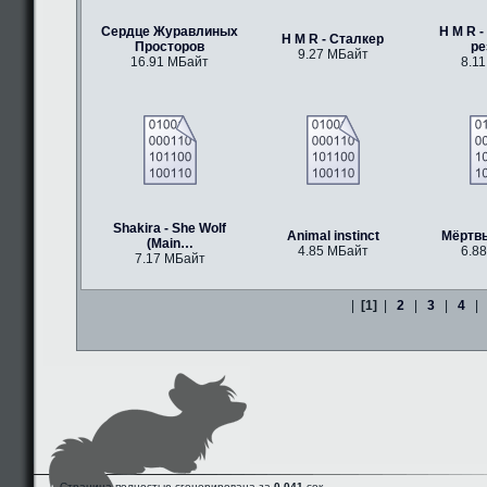
Сердце Журавлиных
H M R -
H M R - Сталкер
Просторов
р
9.27 МБайт
16.91 МБайт
8.1
Shakira - She Wolf
Animal instinct
Мёртв
(Main…
4.85 МБайт
6.8
7.17 МБайт
|
[1]
|
2
|
3
|
4
|
Страница полностью сгенерирована за
0.041
сек.