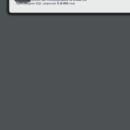
Произведено SQL запросов:
5
(
0.002
сек).