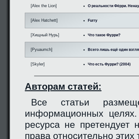
[Alex the Lion]
О реальности Фёрри. Нена
[Alex Hatchett]
Furry
[Хищный Нурь]
Что такое Фурри?
[Pyuaumch]
Всего лишь ещё один взгляд
[Skyler]
Что есть Фурри? (2004)
Авторам статей:
Все статьи разме
информационных целях.
ресурса не претендует 
права относительно этих 