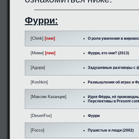
Фурри:
[Chink]
[new]
О роли умиления в мировос
[Мими]
[new]
Фурри, кто они? (2013)
[Адора]
Задушевные разговоры с ф
[Koshkin]
Размышления об играх и Фу
[Максим Казанцев]
Идея Фёрра, её производны
Перспективы в Present cont
[DesertFox]
Фурри
[Focco]
Пушистые и люди (2002)