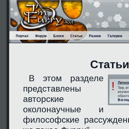
Портал
Форум
Блоги
Статьи
Разное
Галереи
Стать
В этом разделе
!
Лично
представлены
Тем, к
изучен
обрати
авторские
Взгля
околонаучные и
философские рассужден