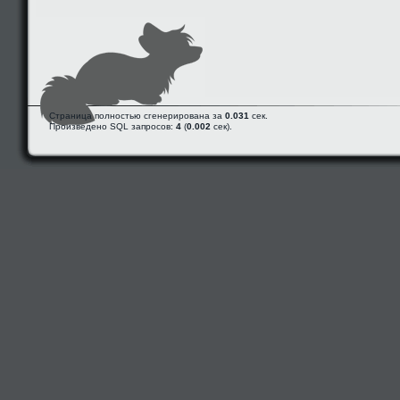
Страница полностью сгенерирована за
0.031
сек.
Произведено SQL запросов:
4
(
0.002
сек).