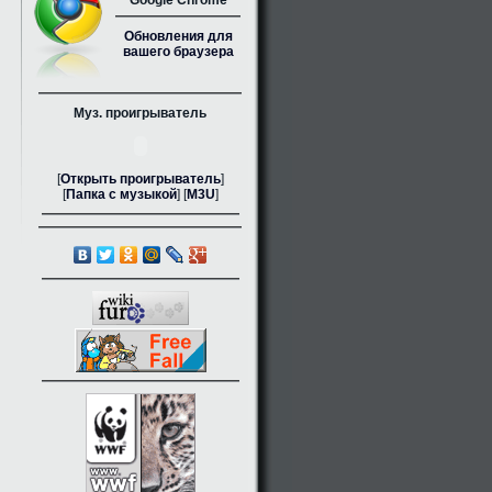
Google Chrome
Обновления для
вашего браузера
Муз. проигрыватель
[
Открыть проигрыватель
]
[
Папка с музыкой
] [
M3U
]