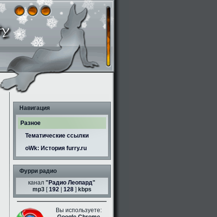
Навигация
Разное
Тематические ссылки
oWk: История furry.ru
Фурри радио
канал
"
Радио Леопард
"
mp3
[
192
|
128
]
kbps
Вы используете: