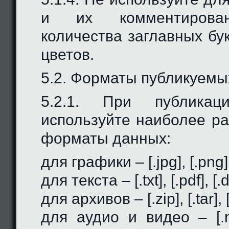
и их комментирован
количества заглавных бук
цветов.
5.2. Форматы публикуемы
5.2.1. При публикац
используйте наиболее р
форматы данных:
для графики – [.jpg], [.png], 
для текста – [.txt], [.pdf], [.d
для архивов – [.zip], [.tar], [.
для аудио и видео – [.mp3]