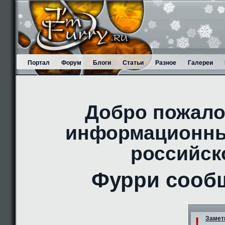
Портал
Форум
Блоги
Статьи
Разное
Галереи
Добро пожало
информационны
российск
Фурри сооб
!
Заметк