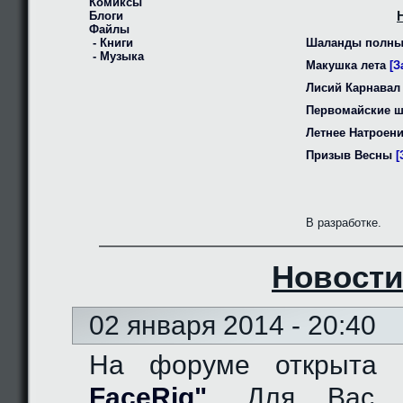
Комиксы
Блоги
Файлы
- Книги
Шаланды полны
- Музыка
Макушка лета
[З
Лисий Карнавал
Первомайские 
Летнее Натроен
Призыв Весны
[
В разработке.
Новости
02 января 2014 - 20:40
На форуме открыта
FaceRig"
. Для Вас д