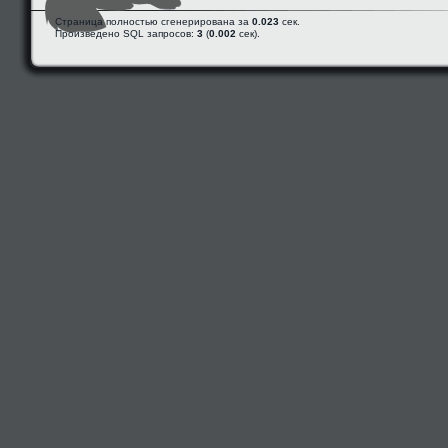
Страница полностью сгенерирована за
0.023
сек.
Произведено SQL запросов:
3
(
0.002
сек).