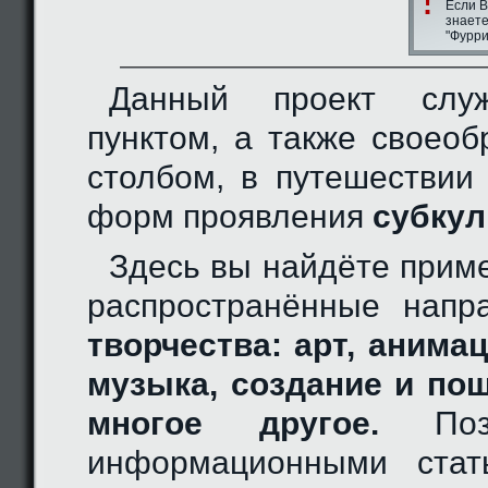
Если В
знаете
"Фурри
Данный проект слу
пунктом, а также своео
столбом, в путешествии
форм проявления
субкул
Здесь вы найдёте прим
распространённые нап
творчества: арт, анимац
музыка, создание и по
многое другое.
Позн
информационными стат