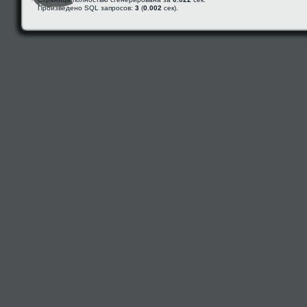
Произведено SQL запросов:
3
(
0.002
сек).