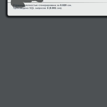
Страница полностью сгенерирована за
0.020
сек.
Произведено SQL запросов:
3
(
0.001
сек).