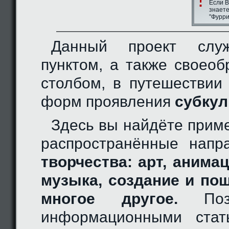
Если В
знаете
"Фурри
Данный проект слу
пунктом, а также своео
столбом, в путешествии
форм проявления
субкул
Здесь вы найдёте прим
распространённые нап
творчества: арт, анимац
музыка, создание и по
многое другое.
Позн
информационными стат