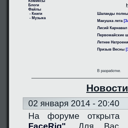
Комиксы
Блоги
Файлы
- Книги
Шаланды полны
- Музыка
Макушка лета
[З
Лисий Карнавал
Первомайские 
Летнее Натроен
Призыв Весны
[
В разработке.
Новости
02 января 2014 - 20:40
На форуме открыта
FaceRig"
. Для Вас д