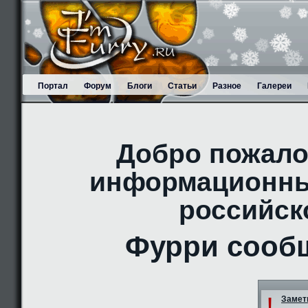
Портал
Форум
Блоги
Статьи
Разное
Галереи
Добро пожало
информационны
российск
Фурри сооб
!
Заметк