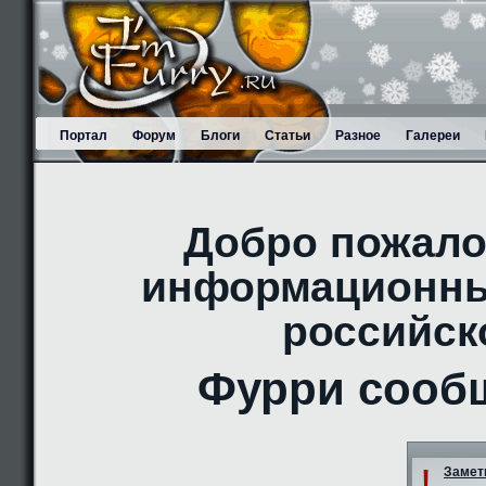
Портал
Форум
Блоги
Статьи
Разное
Галереи
Добро пожало
информационны
российск
Фурри сооб
!
Заметк