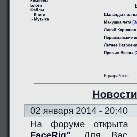
Комиксы
Блоги
Файлы
- Книги
Шаланды полны
- Музыка
Макушка лета
[З
Лисий Карнавал
Первомайские 
Летнее Натроен
Призыв Весны
[
В разработке.
Новости
02 января 2014 - 20:40
На форуме открыта
FaceRig"
. Для Вас д