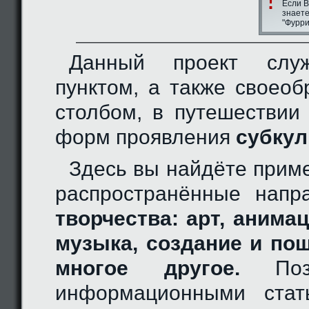
Если В
знаете
"Фурри
Данный проект слу
пунктом, а также своео
столбом, в путешествии
форм проявления
субкул
Здесь вы найдёте прим
распространённые нап
творчества: арт, анимац
музыка, создание и по
многое другое.
Позн
информационными стат