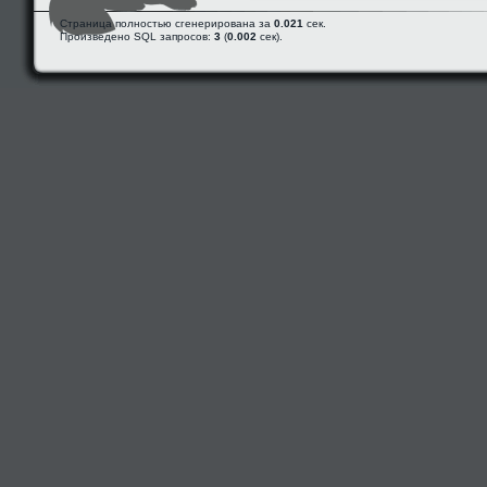
Страница полностью сгенерирована за
0.021
сек.
Произведено SQL запросов:
3
(
0.002
сек).