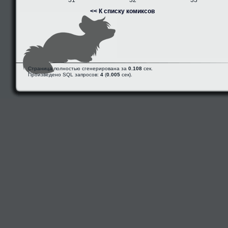
31
32
33
<< К списку комиксов
Страница полностью сгенерирована за
0.108
сек.
Произведено SQL запросов:
4
(
0.005
сек).