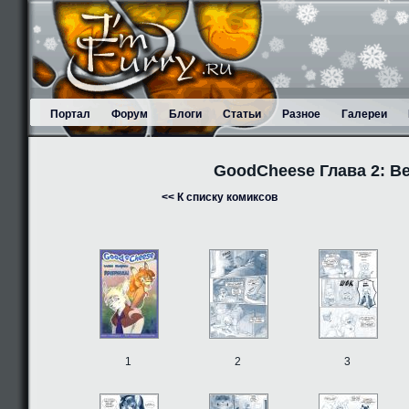
Портал
Форум
Блоги
Статьи
Разное
Галереи
GoodCheese Глава 2: В
<< К списку комиксов
1
2
3