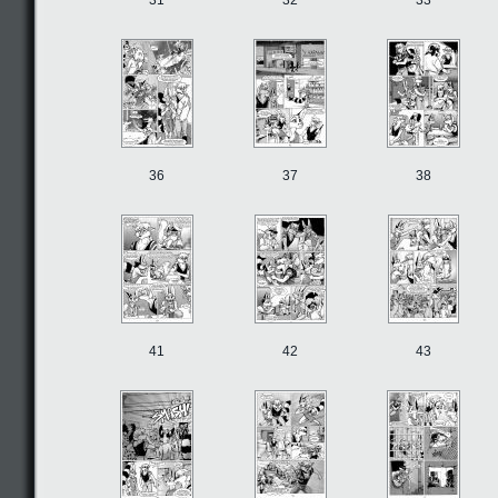
31
32
33
36
37
38
41
42
43