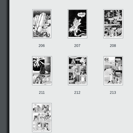
206
207
208
211
212
213