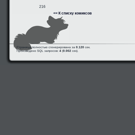
216
<< К списку комиксов
Страница полностью сгенерирована за
0.120
сек.
Произведено SQL запросов:
4
(
0.002
сек).