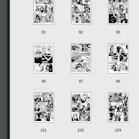
91
92
93
96
97
98
101
102
103