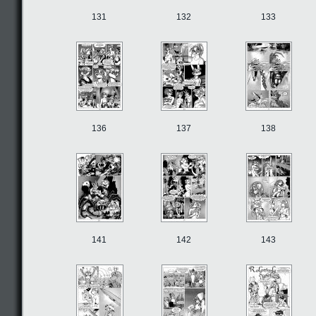
131
132
133
136
137
138
141
142
143