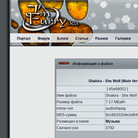
Портал
Форум
Блоги
Статьи
Разное
Галереи
Информация о файле
Shakira - She Wolf (Main Ver
[ 45e68052 ]
Имя файла
Shakira - She Wolf
Размер файла
7.17 МБайт
mime-тип
audio/mpeg
MD5-сумма
9cc89332b9e2d84
Размещен в папке
Музыка
Скачано раз
3792