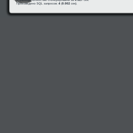
Произведено SQL запросов:
4
(
0.002
сек).