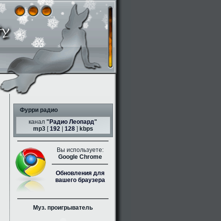
Фурри радио
канал
"
Радио Леопард
"
mp3
[
192
|
128
]
kbps
Вы используете:
Google Chrome
Обновления для
вашего браузера
Муз. проигрыватель