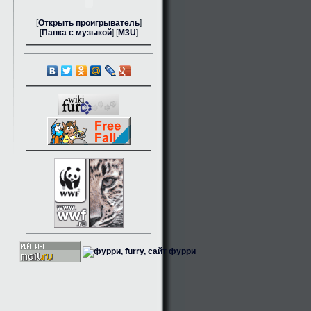
[
Открыть проигрыватель
]
[
Папка с музыкой
] [
M3U
]