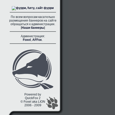
По всем вопросам касательно
размещения баннеров на сайте
обращаться к администрации.
[
Наши баннеры
]
Администрация:
Foxel
,
AFFox
.
Powered by
QuickFox 2
© Foxel aka LION
2006 - 2009