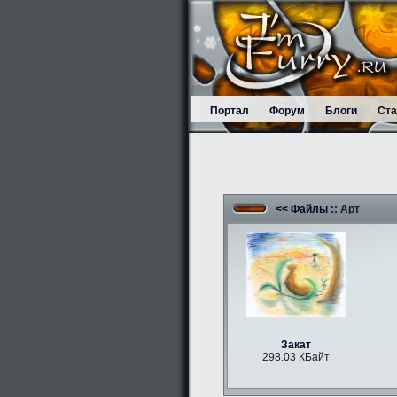
Портал
Форум
Блоги
Ста
<< Файлы
:: Арт
Закат
298.03 КБайт