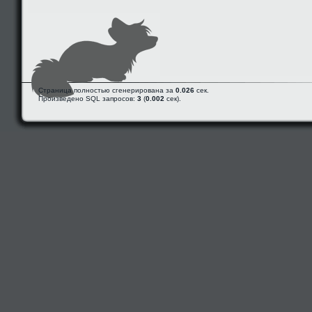
Страница полностью сгенерирована за
0.026
сек.
Произведено SQL запросов:
3
(
0.002
сек).