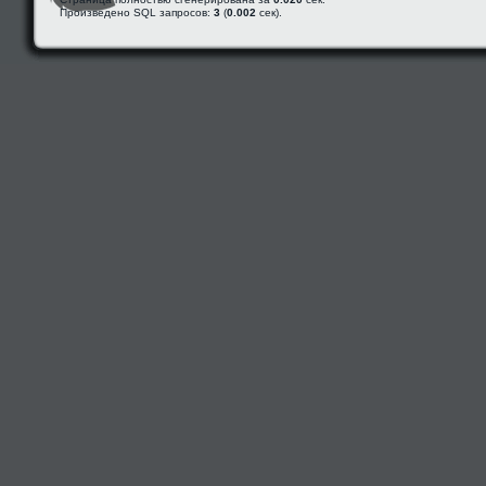
Произведено SQL запросов:
3
(
0.002
сек).