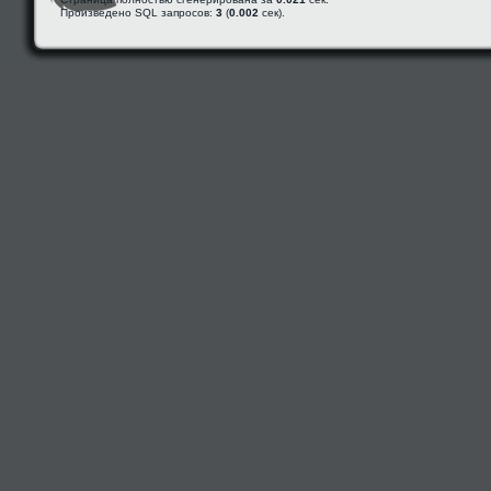
Произведено SQL запросов:
3
(
0.002
сек).