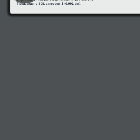
Произведено SQL запросов:
3
(
0.001
сек).