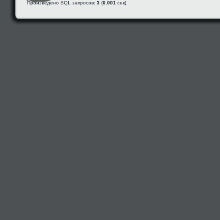
Произведено SQL запросов:
3
(
0.001
сек).