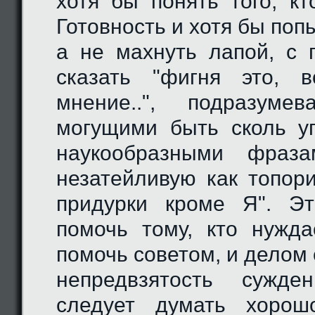
хотя бы понять того, кт
Готовность и хотя бы попы
а не махнуть лапой, с
сказать "фигня это, 
мнение..", подразуме
могущими быть сколь у
наукообразными фраз
незатейливую как топор
придурки кроме Я". Эт
помочь тому, кто нужд
помочь советом, и делом 
непредвзятость сужд
следует думать хорош